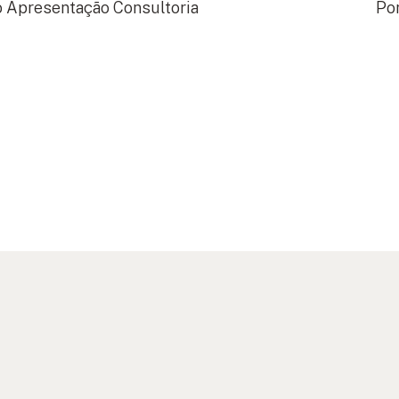
o
Apresentação
Consultoria
Por
Investimento na
Hotelaria e
Turismo
Gestão em ESG,
Qualidade e
Sustentabilidade
Ecolabel
ESG e
Sustainability
Leader